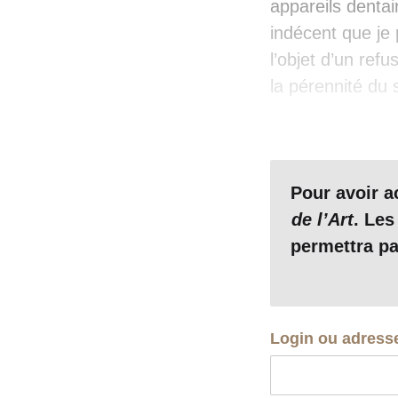
appareils dentai
indécent que je 
l’objet d’un ref
la pérennité du 
Pour avoir 
de l’Art
. Les
permettra pa
Login ou adress