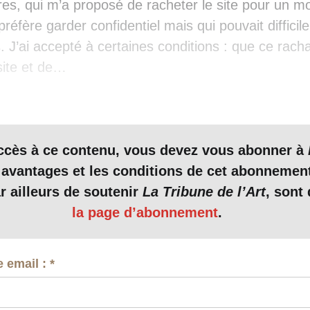
res, qui m’a proposé de racheter le site pour un m
préfère garder confidentiel mais qui pouvait difficil
us. J’ai accepté à certaines conditions : que ce rach
site et de…
accès à ce contenu, vous devez vous abonner à
 avantages et les conditions de cet abonnemen
r ailleurs de soutenir
La Tribune de l’Art
, sont 
la page d’abonnement
.
e email :
*