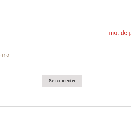
mot de 
e moi