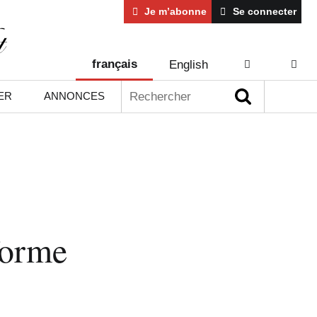
Je m’abonne
Se connecter
français
English
AIDE
CONT
Rechercher :
ER
ANNONCES
forme