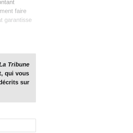
ontant
ement faire
at garantisse
La Tribune
t, qui vous
décrits sur