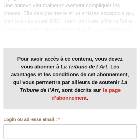
Une annexe vint malheureusement compliquer les
choses. Elle désigna trente et un artistes espagnols qui,
bien que nés avant 1881, furent attribués à Reina Sofía
en raison de leur grande modernité. Une considération
subjective qui brouilla la répartition plus qu’elle ne
l’ordonna. Vingt ans après, les deux musées convinrent
enfin de modifier l’attribution des œuvres d’artistes nés
Pour avoir accès à ce contenu, vous devez
entre 1850 et 1880. Elles furent concédées au Prado.
vous abonner à
La Tribune de l’Art
. Les
avantages et les conditions de cet abonnement,
La récente donation d’Hans Rudolf Gerstenmaier -
qui vous permettra par ailleurs de soutenir
La
homme d’affaires allemand établi en Espagne depuis le
Tribune de l’Art
, sont décrits sur
la page
début des années 1960 - au musée du Prado assoit
d’abonnement
.
cette évolution des collections. Onze nouvelles œuvres
- parmi les cent quinze de sa collection - viennent
renforcer le fonds d’art espagnol de la fin du XIXe et du
Login ou adresse email :
*
début du XXe siècle et combler certaines lacunes de
cette ultime section chronologique du musée. Parmi les
neuf artistes représentés six figuraient dans l’annexe de