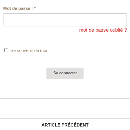
1995 : Dario de Regoyos, Ignacio Zuloaga, Hermen
Mot de passe :
*
Anglada-Camarasa, Joaquin Mír, Eduardo Chicharro et
Juan de Echevarria. Cinq d’entre eux font leur entrée
dans les collections tandis que Dario de Regoyos les
mot de passe oublié ?
précéda en…
Se souvenir de moi
ARTICLE PRÉCÉDENT