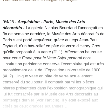
9/4/25
-
Acquisition - Paris, Musée des Arts
décoratifs
-
La galerie Nicolas Bourriaud l’annonçait en
fin de semaine dernière, le Musée des Arts décoratifs de
Paris s’est porté acquéreur, grâce au legs Jean-Paul
Teytaud, d’un bas-relief en pâte de verre d’Henry Cros
qu’elle proposait à la vente (
ill
. 1). Affectation heureuse
pour cette
Étude pour le Vase Sujet pastoral
dont
l’institution parisienne conserve l’exemplaire qui est très
probablement celui de l’Exposition universelle de 1900
(
ill
. 2). Unique vase en pâte de verre actuellement
conservé du sculpteur, il comptait parmi les pièces
phares présentées dans l’exposition monographique qui
lui fut consacrée par le Musée des Arts décoratifs au
printemps dernier (voir l’
article
). Il y était exposé aux
côtés de deux grandes aquarelles…