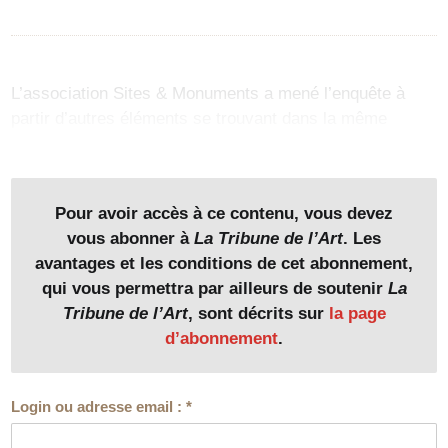
L’association Sites & Monuments a mené l’enquête à
partir d’autres éléments se trouvant dans la même
vacation, des portraits de la famille Destanne de Bernis,
conseiller à la Cour d’Appel d’Agen (1833-1883). Une
recherche internet lui a permis de remonter…
Pour avoir accès à ce contenu, vous devez
vous abonner à
La Tribune de l’Art
. Les
avantages et les conditions de cet abonnement,
qui vous permettra par ailleurs de soutenir
La
Tribune de l’Art
, sont décrits sur
la page
d’abonnement
.
Login ou adresse email :
*