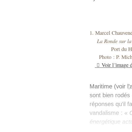
1. Marcel Chauvene
La Ronde sur la
Port du H
Photo : P. Mic
Voir l´image 
Maritime (voir
l’
sont bien rodés 
réponses qu’il f
vandalisme : «
énergétique actu