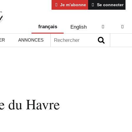
Je m’abonne
Se connecter
français
English
AIDE
CONT
Rechercher :
ER
ANNONCES
re du Havre