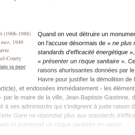
t (1906-1988)
Quand on veut détruire un monument
 mer
, 1949
on l’accuse désormais de «
ne plus 
avre
standards d’efficacité énergétique
»,
hel-Courty
«
présenter un risque sanitaire
». Ce
dans sa page
raisons ahurissantes données par le
Havre pour justifier la démolition de
article
), et endossées immédiatement - les élémen
- par le maire de la ville, Jean-Baptiste Gastinne, 
ait à ses administrés qui s’indignent à juste raison 
Cette Gare ne répondait plus aux standards d’effica
els et présentait un risque sanitaire en raison…