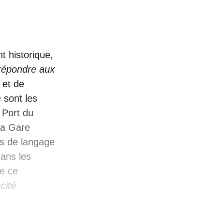
 historique,
répondre aux
 et de
 sont les
 Port du
 la Gare
ts de langage
dans les
de ce
cité