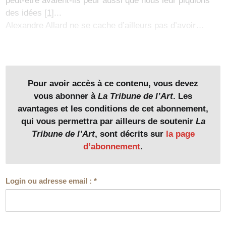
peut-être avaient-ils peur aussi que nous leur piquions
des idées
[
1
]
...
Alexandre Allard ne se cache d’ailleurs pas d’avoir…
Pour avoir accès à ce contenu, vous devez
vous abonner à
La Tribune de l’Art
. Les
avantages et les conditions de cet abonnement,
qui vous permettra par ailleurs de soutenir
La
Tribune de l’Art
, sont décrits sur
la page
d’abonnement
.
Login ou adresse email :
*