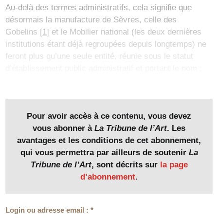
Au-delà des termes administratifs, cela signifie que
désormais la manufacture de Sèvres, celle des
Gobelins
[
1
]
et le Mobilier national (les deux dernières
institutions étant déjà regroupées depuis longtemps) ne
feront plus qu’une seule entité, réunie sous le statut
d’établissement public administratif et portant le nom :
« Manufactures nationales -…
Pour avoir accès à ce contenu, vous devez
vous abonner à
La Tribune de l’Art
. Les
avantages et les conditions de cet abonnement,
qui vous permettra par ailleurs de soutenir
La
Tribune de l’Art
, sont décrits sur
la page
d’abonnement
.
Login ou adresse email :
*