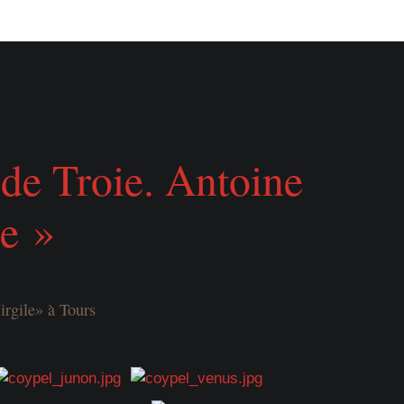
de Troie. Antoine
e »
irgile» à Tours