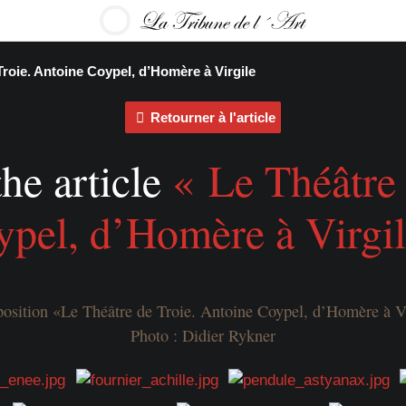
Troie. Antoine Coypel, d’Homère à Virgile
Retourner à l'article
the article
« Le Théâtre 
ypel, d’Homère à Virgil
position «Le Théâtre de Troie. Antoine Coypel, d’Homère à V
Photo : Didier Rykner