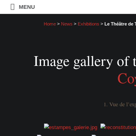
MENU
Home
>
News
>
Exhibitions
>
Le Théâtre de 
Image gallery of 
Co
1. Vue de l’ex