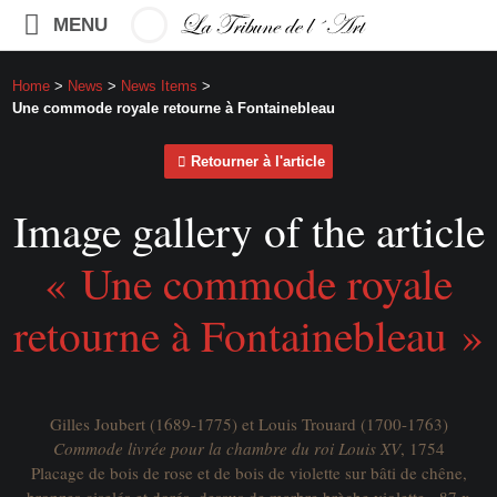
MENU
Home
>
News
>
News Items
>
Une commode royale retourne à Fontainebleau
Retourner à l'article
Image gallery of the article
« Une commode royale
retourne à Fontainebleau »
Gilles Joubert (1689-1775) et Louis Trouard (1700-1763)
Commode livrée pour la chambre du roi Louis XV
, 1754
Placage de bois de rose et de bois de violette sur bâti de chêne,
bronzes ciselés et dorés, dessus de marbre brèche violette - 87 x