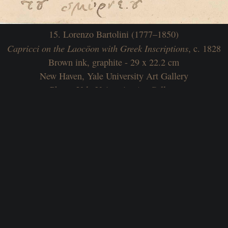
15. Lorenzo Bartolini (1777–1850)
Capricci on the Laocöon with Greek Inscriptions
, c. 1828
Brown ink, graphite - 29 x 22.2 cm
New Haven, Yale University Art Gallery
Photo: Yale University Art Gallery