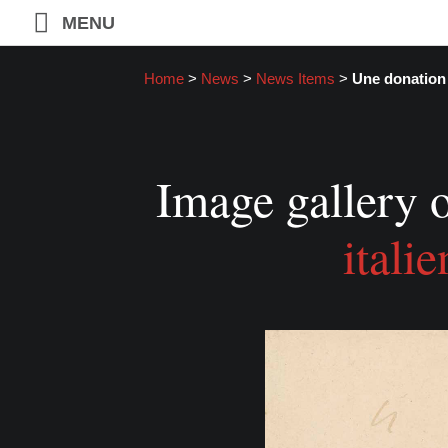
MENU
Home
>
News
>
News Items
>
Une donation 
Image gallery o
itali