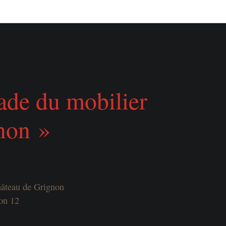
rade du mobilier
non »
château de Grignon
ion 12