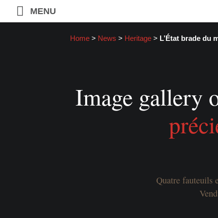
MENU
Home
>
News
>
Heritage
>
L’État brade du 
Image gallery o
préc
Quatre fauteuils 
Vendu