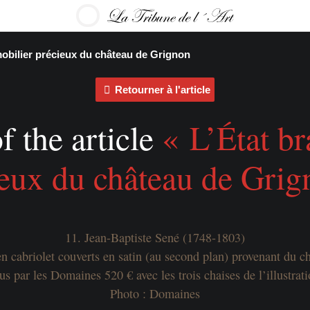
mobilier précieux du château de Grignon
Retourner à l'article
f the article
« L’État b
ieux du château de Grig
11. Jean-Baptiste Sené (1748-1803)
en cabriolet couverts en satin (au second plan) provenant du 
s par les Domaines 520 € avec les trois chaises de l’illustrat
Photo : Domaines