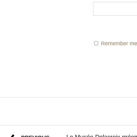
Remember m
Le Musée Delacroix prée