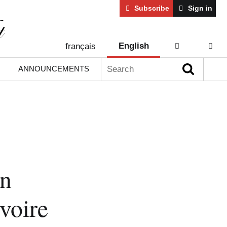
Subscribe
Sign in
English
français
AIDE
CONT
Search:
ANNOUNCEMENTS
on
voire