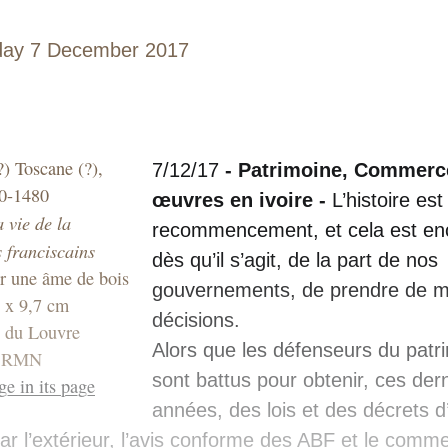
day 7 December 2017
?) Toscane (?),
7/12/17
- Patrimoine, Commerc
60-1480
œuvres en ivoire -
L’histoire est
 vie de la
recommencement, et cela est enc
s franciscains
dès qu’il s’agit, de la part de nos
ur une âme de bois
gouvernements, de prendre de 
9 x 9,7 cm
décisions.
e du Louvre
Alors que les défenseurs du patr
: RMN
sont battus pour obtenir, ces der
ge in its page
années, des lois et des décrets d’
par l’extérieur, l’avis conforme des ABF et le comm