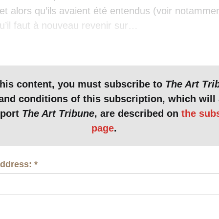
 et alors qu’ils avaient été entendus (voir notamme
 qu’il faut à nouveau revenir sur…
this content, you must subscribe to
The Art Tri
nd conditions of this subscription, which will 
pport
The Art Tribune
, are described on
the sub
page
.
address:
*