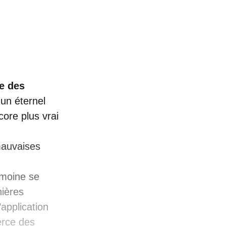
e des
 un éternel
ore plus vrai
mauvaises
imoine se
nières
application
erce des