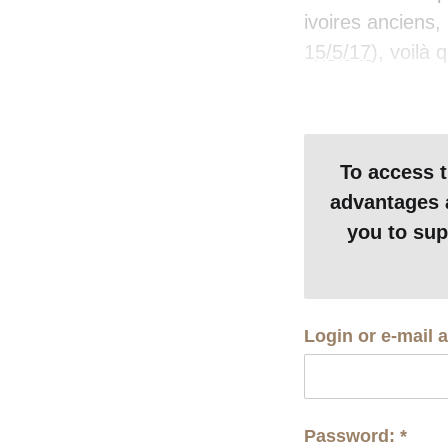
ivoires anciens,
15/5/17
), voilà
To access 
advantages a
you to su
Login or e-mail 
Password:
*