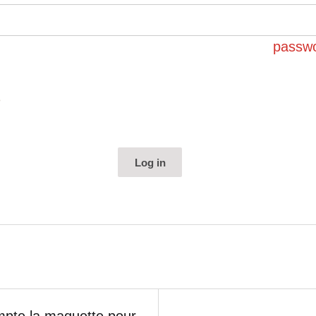
passwo
e
mpte la maquette pour