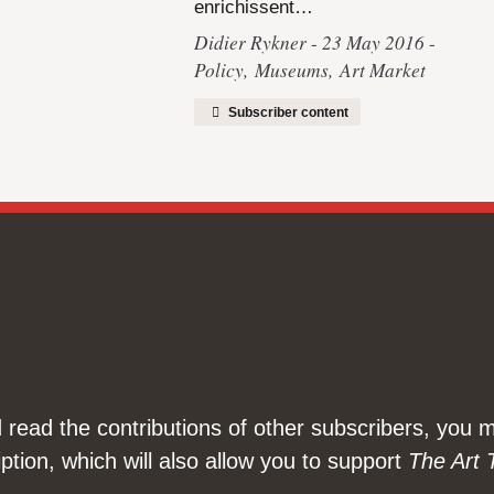
enrichissent…
Didier Rykner
23 May 2016
Policy
,
Museums
,
Art Market
Subscriber content
nd read the contributions of other subscribers, you
ption, which will also allow you to support
The Art 