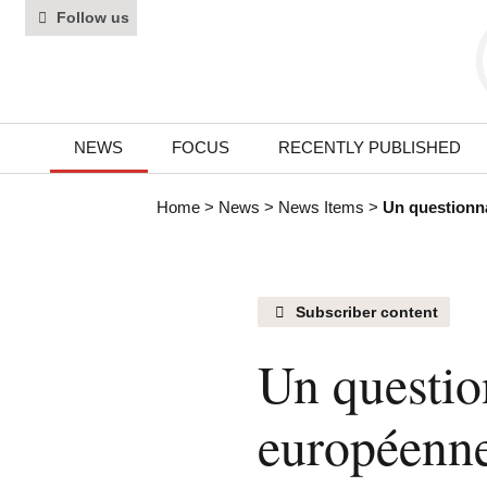
Follow us
NEWS
FOCUS
RECENTLY PUBLISHED
Home
>
News
>
News Items
>
Un questionna
Subscriber content
Un questio
européenne