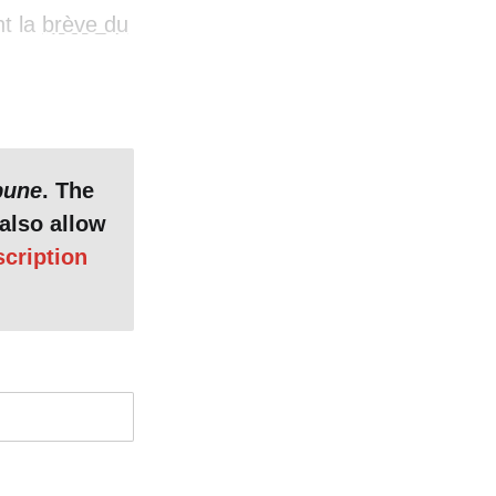
nt la
brève du
bune
. The
also allow
scription