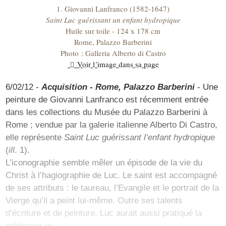
1. Giovanni Lanfranco (1582-1647)
Saint Luc guérissant un enfant hydropique
Huile sur toile - 124 x 178 cm
Rome, Palazzo Barberini
Photo : Galleria Alberto di Castro
Voir l´image dans sa page
6/02/12 -
Acquisition - Rome, Palazzo Barberini
- Une
peinture de Giovanni Lanfranco est récemment entrée
dans les collections du Musée du Palazzo Barberini à
Rome ; vendue par la galerie italienne Alberto Di Castro,
elle représente
Saint Luc guérissant l’enfant hydropique
(
ill
. 1).
L’iconographie semble mêler un épisode de la vie du
Christ à l’hagiographie de Luc. Le saint est accompagné
de ses attributs : le taureau, l’Evangile et le portrait de la
Vierge qu’il a peint lui-même. Outre ses talents
d’écriture et de peinture, Luc aurait aussi pratiqué la
médecine et…