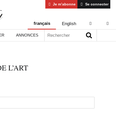
Je m’abonne
Se connecter
français
English
AIDE
CONT
Rechercher :
ER
ANNONCES
E L’ART