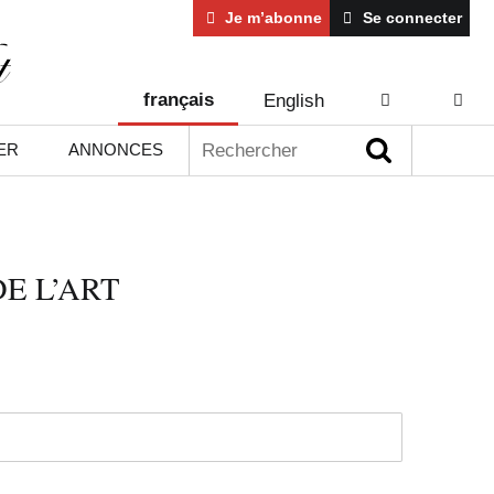
Je m’abonne
Se connecter
français
English
AIDE
CONT
Rechercher :
ER
ANNONCES
E L’ART