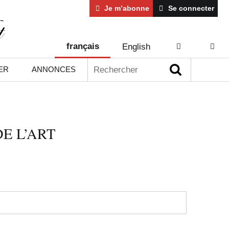
Je m’abonne
Se connecter
français
English
AIDE
CONT
Rechercher :
ER
ANNONCES
E L’ART