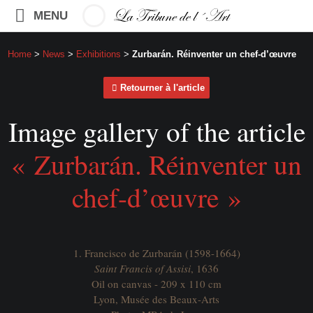
MENU
Home
>
News
>
Exhibitions
>
Zurbarán. Réinventer un chef-d’œuvre
Retourner à l'article
Image gallery of the article
« Zurbarán. Réinventer un
chef-d’œuvre »
1. Francisco de Zurbarán (1598-1664)
Saint Francis of Assisi
, 1636
Oil on canvas - 209 x 110 cm
Lyon, Musée des Beaux-Arts