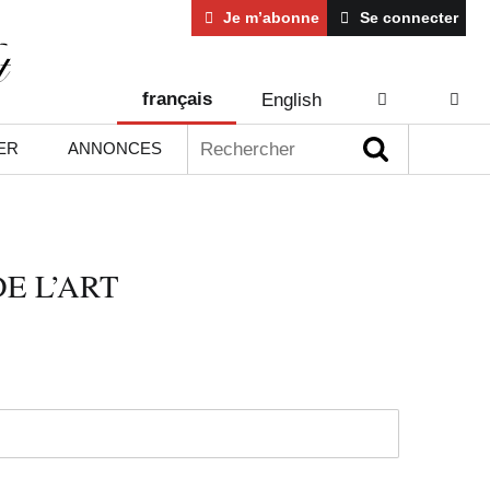
Je m’abonne
Se connecter
français
English
AIDE
CONT
Rechercher :
ER
ANNONCES
E L’ART