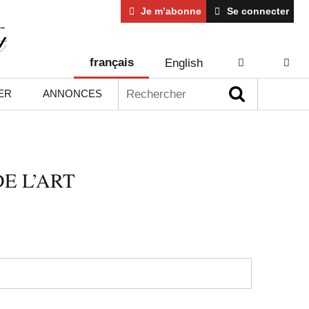
Je m’abonne
Se connecter
français
English
AIDE
CONT
Rechercher :
ER
ANNONCES
E L’ART