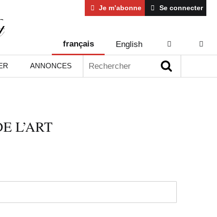
Je m’abonne
Se connecter
français
English
AIDE
CONT
Rechercher :
ER
ANNONCES
E L’ART