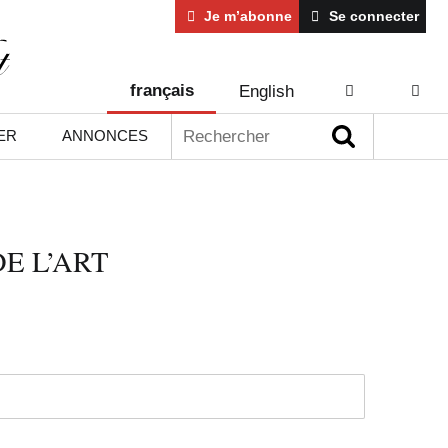
Je m’abonne
Se connecter
français
English
AIDE
CONT
Rechercher :
ER
ANNONCES
E L’ART