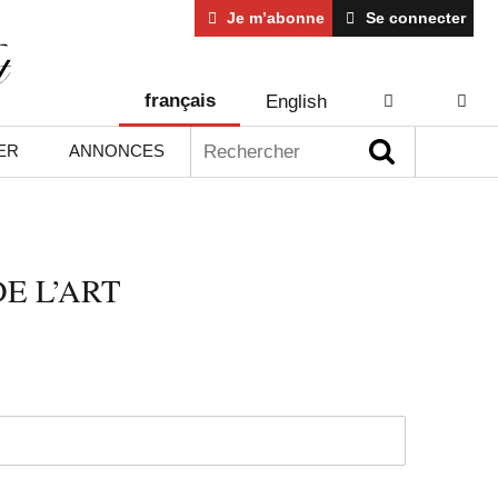
Je m’abonne
Se connecter
français
English
AIDE
CONT
Rechercher :
ER
ANNONCES
E L’ART