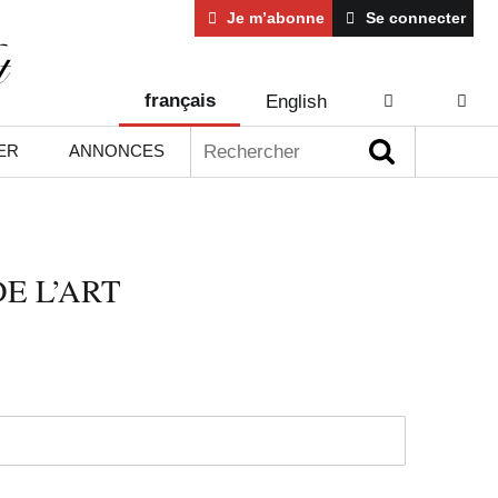
Je m’abonne
Se connecter
français
English
AIDE
CONT
Rechercher :
ER
ANNONCES
E L’ART