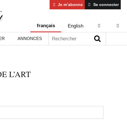
Je m’abonne
Se connecter
français
English
AIDE
CONT
Rechercher :
ER
ANNONCES
E L’ART