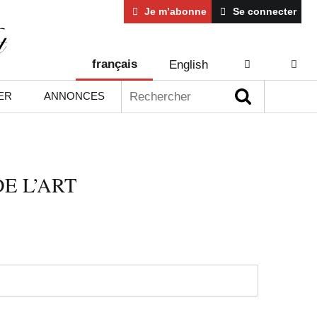
Je m’abonne
Se connecter
français
English
AIDE
CONT
Rechercher :
ER
ANNONCES
E L’ART