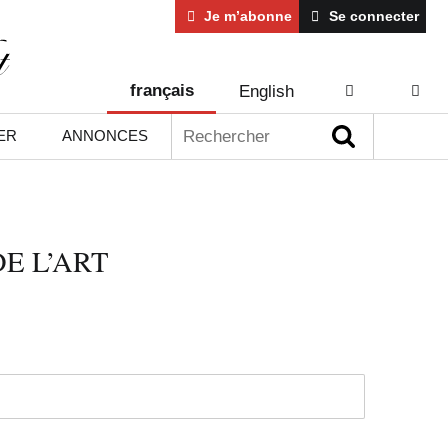
Je m’abonne
Se connecter
français
English
AIDE
CONT
Rechercher :
ER
ANNONCES
E L’ART