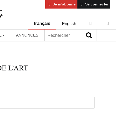
Je m’abonne
Se connecter
français
English
AIDE
CONT
Rechercher :
ER
ANNONCES
E L’ART