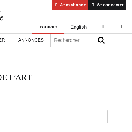
Je m’abonne
Se connecter
français
English
AIDE
CONT
Rechercher :
ER
ANNONCES
E L’ART