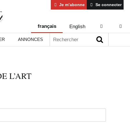
Je m’abonne
Se connecter
français
English
AIDE
CONT
Rechercher :
ER
ANNONCES
E L’ART