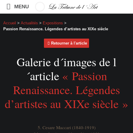
MENU
Accueil
>
Actualités
>
Expositions
>
Passion Renaissance. Légendes d’artistes au XIXe siècle
Retourner à l'article
Galerie d´images de l
´article
« Passion
Renaissance. Légendes
d’artistes au XIXe siècle »
5. Cesare Maccari (1840-1919)