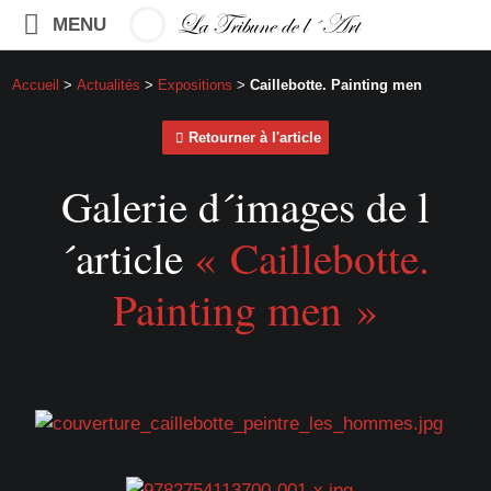
MENU
Accueil
>
Actualités
>
Expositions
>
Caillebotte. Painting men
Retourner à l'article
Galerie d´images de l
´article
« Caillebotte.
Painting men »