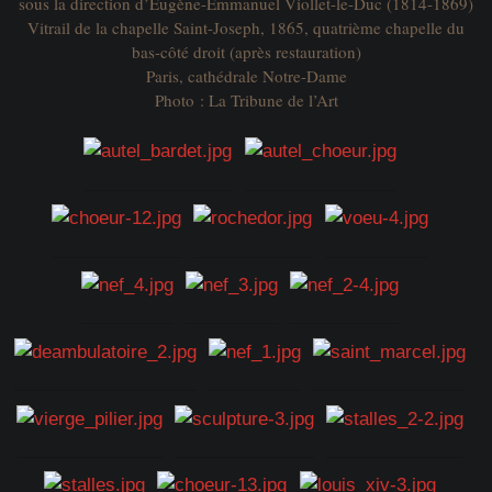
sous la direction d’Eugène-Emmanuel Viollet-le-Duc (1814-1869)
Vitrail de la chapelle Saint-Joseph, 1865, quatrième chapelle du
bas-côté droit (après restauration)
Paris, cathédrale Notre-Dame
Photo : La Tribune de l’Art