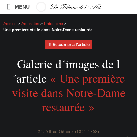
MENU
Accueil
>
Actualités
>
Patrimoine
>
Une première visite dans Notre-Dame restaurée
Retourner à l'article
Galerie d´images de l
´article
« Une première
visite dans Notre-Dame
restaurée »
24. Alfred Gérente (1821-1868)