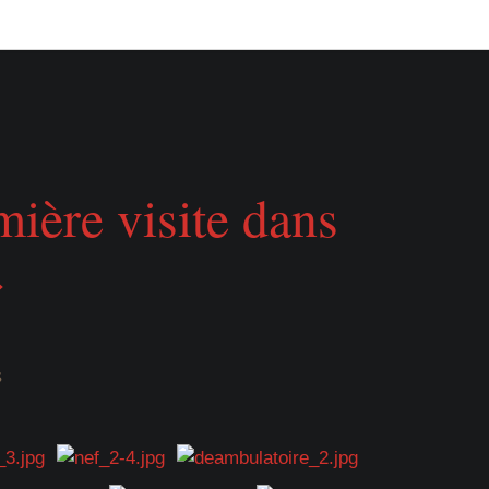
ière visite dans
»
s