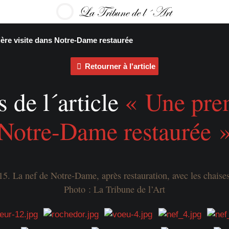
ère visite dans Notre-Dame restaurée
Retourner à l'article
 de l´article
« Une prem
Notre-Dame restaurée 
15. La nef de Notre-Dame, après restauration, avec les chaise
Photo : La Tribune de l’Art