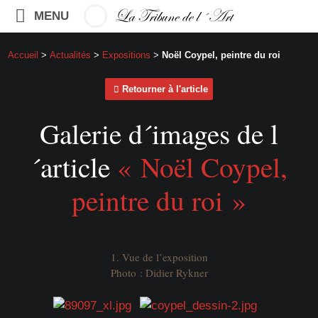
MENU
Accueil
>
Actualités
>
Expositions
>
Noël Coypel, peintre du roi
Retourner à l'article
Galerie d´images de l
´article
« Noël Coypel,
peintre du roi »
1. Vue de l’exposition
Photo : Didier Rykner