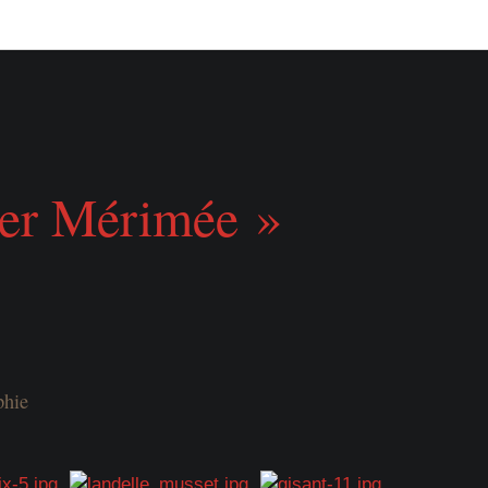
er Mérimée »
phie