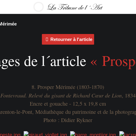
Mérimée
Retourner à l'article
ges de l´article
« Prosp
8. Prosper Mérimée (1803-1870)
Fontevraud. Relevé du gisant de Richard Cœur de Lion
, 1834
Encre et gouache - 12,5 x 19,8 cm
renton-le-Pont, Médiathèque du patrimoine et de la photogra
Photo : Didier Rykner