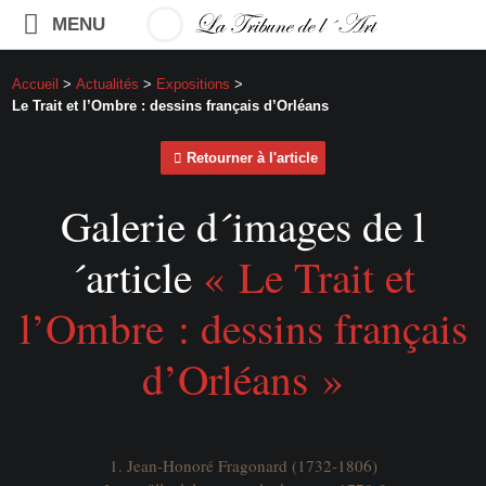
MENU
Accueil
>
Actualités
>
Expositions
>
Le Trait et l’Ombre : dessins français d’Orléans
Retourner à l'article
Galerie d´images de l
´article
« Le Trait et
l’Ombre : dessins français
d’Orléans »
1. Jean-Honoré Fragonard (1732-1806)