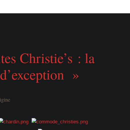
es Christie’s : la
t d’exception »
igine