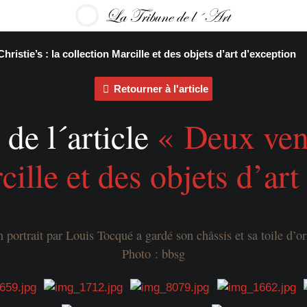
ristie’s : la collection Marcille et des objets d’art d’exception
Retourner à l'article
de l´article
« Deux vent
cille et des objets d’ar
n portrait par Louis Tocqué a gardé son châssis et sa toile d’or
Photo : bbsg