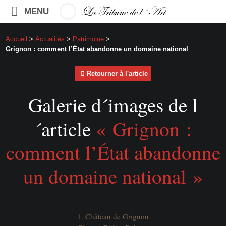
MENU
Accueil
>
Actualités
>
Patrimoine
>
Grignon : comment l’État abandonne un domaine national
Retourner à l'article
Galerie d´images de l
´article
« Grignon :
comment l’État abandonne
un domaine national »
1. Château de Grignon