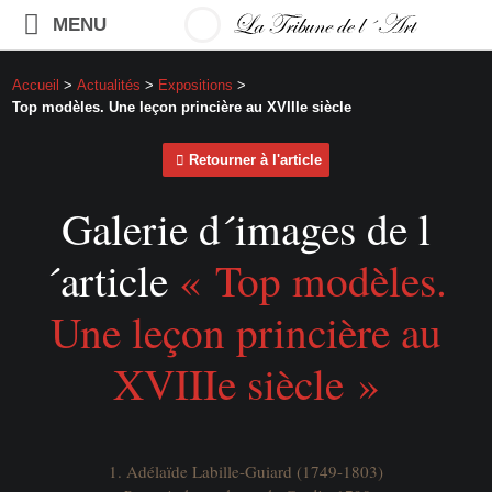
MENU
Accueil
>
Actualités
>
Expositions
>
Top modèles. Une leçon princière au XVIIIe siècle
Retourner à l'article
Galerie d´images de l
´article
« Top modèles.
Une leçon princière au
XVIIIe siècle »
1. Adélaïde Labille-Guiard (1749-1803)