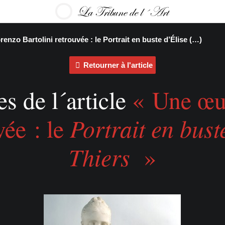
nzo Bartolini retrouvée : le Portrait en buste d’Élise (…)
Retourner à l'article
s de l´article
« Une œu
Portrait en bust
vée : le
Thiers
»