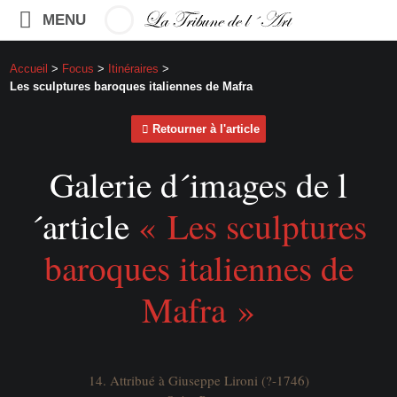
MENU
Accueil
>
Focus
>
Itinéraires
>
Les sculptures baroques italiennes de Mafra
Retourner à l'article
Galerie d´images de l
´article
« Les sculptures
baroques italiennes de
Mafra »
14. Attribué à Giuseppe Lironi (?-1746)