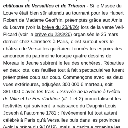
châteaux de Versailles et de Trianon
- Si le Musée du
Louvre était bien sûr attendu au tournant pour les Hubert
Robert de Madame Geoffrin, préemptés grâce aux Amis
du Louvre (voir la
brève du 23/4/26
) lors de la vente Veil-
Picard (voir la
brève du 23/3/26
) organisée le 25 mars
dernier chez Christie’s à Paris, c’est surtout vers le
château de Versailles qu’étaient tournés les espoirs des
amoureux du patrimoine lorsque quatre dessins de
Moreau le Jeune subirent le feu des enchères. Réparties
en deux lots, ces feuilles tout à fait spectaculaires furent
préemptées coup sur coup. Commençons avec les deux
vues extérieures, adjugées 300 000 € marteau, soit
381 000 € avec les frais.
L’Arrivée de la Reine à l’Hôtel
de Ville
et
Le Feu d’artifice
(
ill.
1 et 2) immortalisent les
festivités qui suivirent la naissance du Dauphin Louis
Joseph à l’automne 1781 : l’évènement fut tout autant
célébré à Paris qu’à Versailles puis dans les provinces
(voir la
brève du 9/10/19
), mais la capitale organisa les