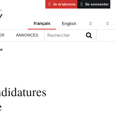
Je m’abonne
Se connecter
français
English
AIDE
CONT
Rechercher :
ER
ANNONCES
ne
ndidatures
e