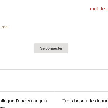
mot de 
e moi
llogne l’ancien acquis
Trois bases de donn
en