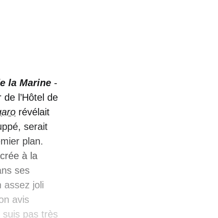
de la Marine
-
de l’Hôtel de
garo
révélait
uppé, serait
mier plan.
crée à la
ans ses
 assez joli
on avis
suis pas très