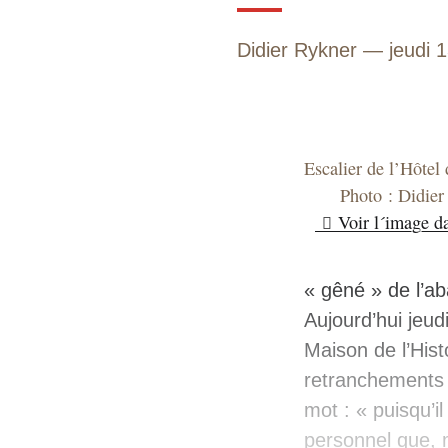
Didier Rykner
jeudi 
Escalier de l’Hôtel
Photo : Didier
Voir l´image d
« gêné » de l’a
Aujourd’hui jeud
Maison de l’Hist
retranchements p
mot : « puisqu’i
personnel que, 