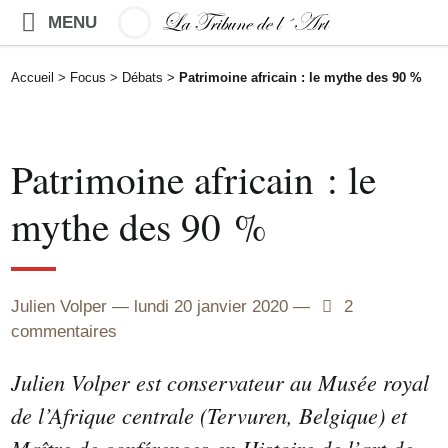
MENU
Accueil
>
Focus
>
Débats
>
Patrimoine africain : le mythe des 90 %
Patrimoine africain : le
mythe des 90 %
Julien Volper
lundi 20 janvier 2020
2
2
commentaires
Julien Volper est conservateur au Musée royal
de l’Afrique centrale (Tervuren, Belgique) et
Maître de conférences en Histoire de l’art de