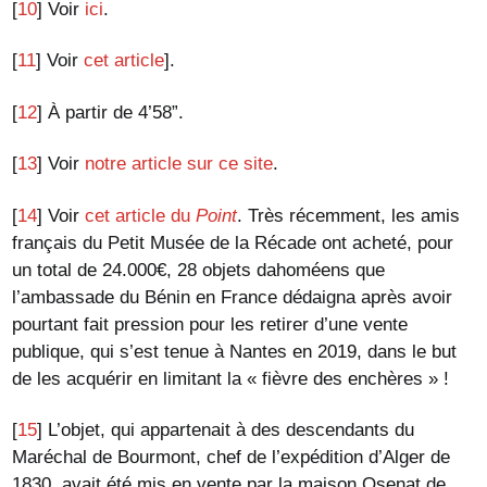
[
10
]
Voir
ici
.
[
11
]
Voir
cet article
].
[
12
]
À partir de 4’58”.
[
13
]
Voir
notre article sur ce site
.
[
14
]
Voir
cet article du
Point
. Très récemment, les amis
français du Petit Musée de la Récade ont acheté, pour
un total de 24.000€, 28 objets dahoméens que
l’ambassade du Bénin en France dédaigna après avoir
pourtant fait pression pour les retirer d’une vente
publique, qui s’est tenue à Nantes en 2019, dans le but
de les acquérir en limitant la « fièvre des enchères » !
[
15
]
L’objet, qui appartenait à des descendants du
Maréchal de Bourmont, chef de l’expédition d’Alger de
1830, avait été mis en vente par la maison Osenat de