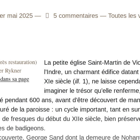
1er mai 2025
5
5 commentaires
Toutes les v
rès restauration)
La petite église Saint-Martin de Vi
er Rykner
l’Indre, un charmant édifice datant 
 dans sa page
XIe siècle (
ill
. 1), ne laisse cepend
imaginer le trésor qu’elle renferme,
ué pendant 600 ans, avant d’être découvert de mani
uré de la paroisse : un cycle important, tant en su
e, de fresques du début du XIIe siècle, bien préser
es de badigeons.
écouverte, George Sand dont la demeure de Nohant