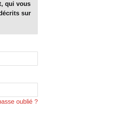
t, qui vous
estauration
décrits sur
 2019 et
t les toitures
ite de
technique de
stalliser dans
tante. Le mur
e siècle et
e ces peinture
passe oublié ?