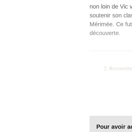
non loin de Vic 
soutenir son cl
Mérimée. Ce fut 
découverte.
2. Reconstit
Bien que faisant
Pour avoir 
même d’une reco