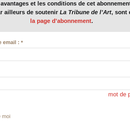
 avantages et les conditions de cet abonnemen
œuvre n’avait jamais bénéficié d’une campagne de r
r ailleurs de soutenir
La Tribune de l’Art
, sont 
 menée avec l’édifice lui-même. Deux chantiers, en
la page d’abonnement
.
 dans un premier temps de restaurer les façades e
n notamment de mettre celle-ci hors d’eau, puis ensu
resques elles-même.
e email :
*
 « fresque » à dessein, car il s’agit bien de cette 
sur un enduit frais, permettant aux pigments de cri
ux ce qui rend ainsi la couche picturale plus résis
t également peint, mais un siècle plus tard, au XIII
que différente
a tempera
(
ill
. 3). La conservation d
au jour seulement en 1987, est moins…
mot de 
e moi