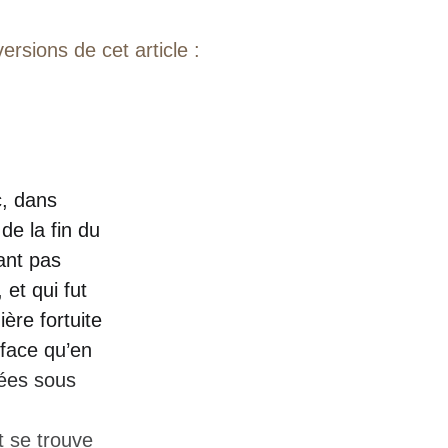
ersions de cet article :
c, dans
de la fin du
ant pas
 et qui fut
ère fortuite
rface qu’en
vées sous
 se trouve