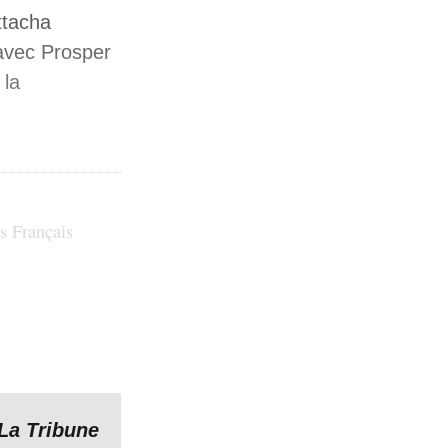
ttacha
avec Prosper
 la
s Français
 bénéficiant
La Tribune
français à