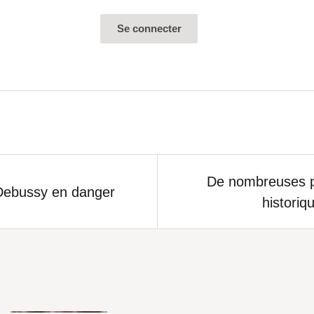
De nombreuses p
e Debussy en danger
historiq