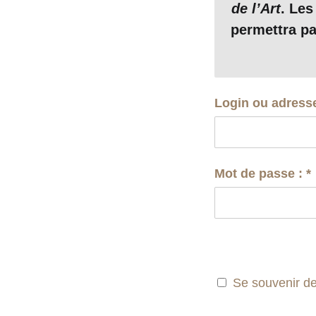
de l’Art
. Les
Paris (
ill
. 2), l’
permettra pa
globale qui soit
2024, ont permis
de l’église, afi
restaurer les f
Login ou adress
Nous avons écrit
peinture murale 
la couche de cha
Mot de passe :
*
sud de la nef es
avec une techni
murales, mises 
Se souvenir d