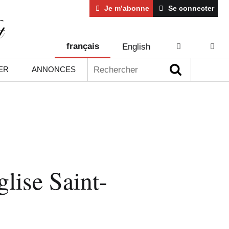
Je m’abonne
Se connecter
français
English
AIDE
CONT
Rechercher :
ER
ANNONCES
glise Saint-