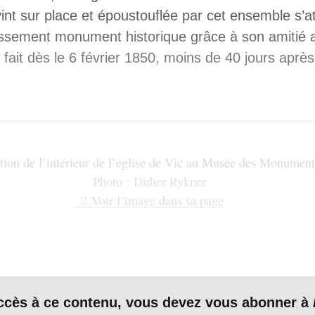
vint sur place et époustouflée par cet ensemble s’a
assement monument historique grâce à son amitié 
fait dès le 6 février 1850, moins de 40 jours après
ution de l’intérieur de l’église de Vic au Musée des Monument
Photo : Didier Rykner
Voir l´image dans sa page
 partie des chefs-d’œuvre reconnus de l’art roman,
accès à ce contenu, vous devez vous abonner à
nstitution à l’échelle 1 au Musée des Monuments 