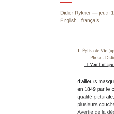
Didier Rykner
jeudi 
English
,
français
1. Église de Vic (ap
Photo : Didi
Voir l´image
d’ailleurs masq
en 1849 par le c
qualité pictural
plusieurs couch
Avertie de la d