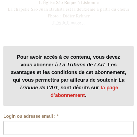
1. Église São Roque à Lisbonne
La chapelle São Juan Bautista est la deuxième à partir du chœur
Photo : Didier Rykner
Voir l´image…
Pour avoir accès à ce contenu, vous devez
vous abonner à
La Tribune de l’Art
. Les
avantages et les conditions de cet abonnement,
qui vous permettra par ailleurs de soutenir
La
Tribune de l’Art
, sont décrits sur
la page
d’abonnement
.
Login ou adresse email :
*