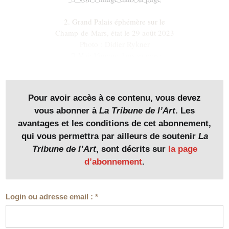
2. Grand Palais éphémère sur le
Champ-de-Mars, état le 29 août 2023
Photo : Didier Rykner
Voir l´image dans sa page
Pour avoir accès à ce contenu, vous devez
vous abonner à
La Tribune de l’Art
. Les
À la Barben, c’est une société privée qui installe…
avantages et les conditions de cet abonnement,
qui vous permettra par ailleurs de soutenir
La
Tribune de l’Art
, sont décrits sur
la page
d’abonnement
.
Login ou adresse email :
*