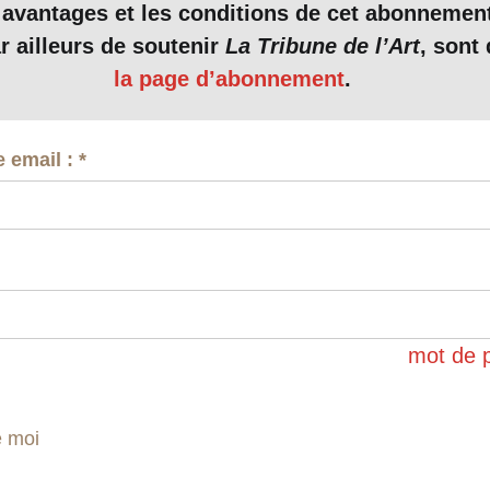
 avantages et les conditions de cet abonnemen
qu’il veut traiter (Joconde, espaces d’expositions e
r ailleurs de soutenir
La Tribune de l’Art
, sont 
) pouvaient l’être de manière beaucoup plus écon
la page d’abonnement
.
 pour le monument et le musée.
e email :
*
2. Projet du Louvre Grande Colonnade
cent Atelier. STUDIOS Architecture Paris et Selldorf Archite
Voir l´image dans sa page
mot de 
 projet architectural qui touche, au cœur de Paris,
us emblématiques, seuls trois visuels de l’extérie
e moi
1 à 3) ! Des images qui peuvent faire illusion au p