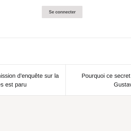
 sont agrémentées d’effets (vues de nuit, éclairage 
jour…) qui viennent encore davantage fausser l’im
ission d’enquête sur la
Pourquoi ce secre
s est paru
Gusta