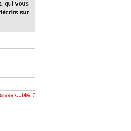
t, qui vous
t entrées
décrits sur
omique et
cts
passe oublié ?
 l’un de ses
ur ont été
remier coup