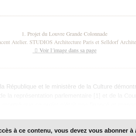
1. Projet du Louvre Grande Colonnade
cent Atelier. STUDIOS Architecture Paris et Selldorf Archite
Voir l´image dans sa page
la République et le ministère de la Culture démontr
 de la représentation parlementaire
[
1
]
et de la Cou
 montré que ce projet n’était pas financé et menaç
mise à niveau nécessaire du Louvre.
 question, ni cette dernière institution, ni l’Assemb
accès à ce contenu, vous devez vous abonner à
t, mais nous avons montré dans nos différents arti