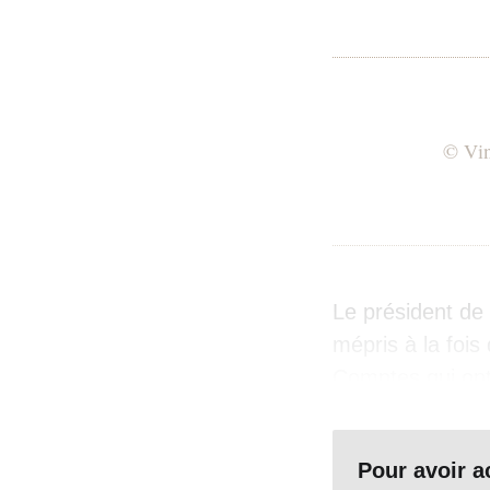
© Vin
Le président de 
mépris à la fois
Comptes qui ont
gravement la re
Sur le fond de la
Pour avoir 
ne se prononcen