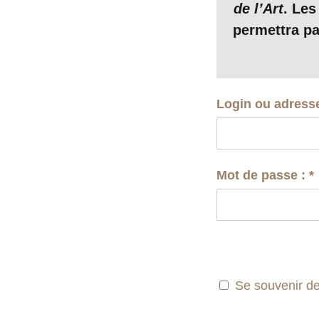
de l’Art
. Les
trois problèmes 
permettra pa
supplémentaires
moins agressive
Login ou adress
© Vin
Mot de passe :
*
Pour juger de ce
monuments les pl
Se souvenir d
diffusés
[
2
]
(
ill
. 