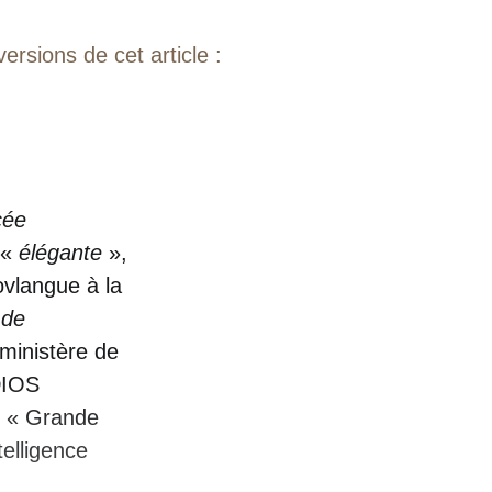
ersions de cet article :
cée
 «
élégante
»,
ovlangue à la
 de
 ministère de
UDIOS
et « Grande
telligence