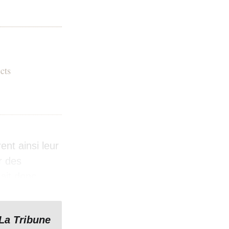
cts
ent ainsi leur
r des
ait donc
lée nationale
La Tribune
cles que les