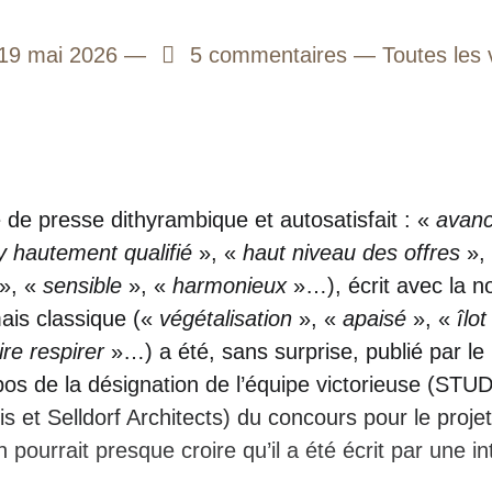
19 mai 2026
5
5 commentaires
Toutes les v
e presse dithyrambique et autosatisfait : «
avan
ry hautement qualifié
», «
haut niveau des offres
»,
», «
sensible
», «
harmonieux
»…), écrit avec la n
ais classique («
végétalisation
», «
apaisé
», «
îlot
ire respirer
»…) a été, sans surprise, publié par le
pos de la désignation de l’équipe victorieuse (ST
is et Selldorf Architects) du concours pour le proj
pourrait presque croire qu’il a été écrit par une in