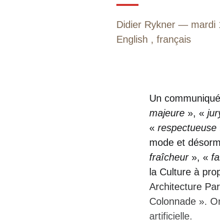
Didier Rykner
mardi 
English
,
français
Un communiqué d
majeure
», «
ju
«
respectueuse
mode et désorm
fraîcheur
», «
fa
la Culture à pro
Architecture Par
Colonnade ». On 
artificielle.