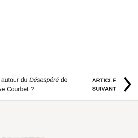
de la façade
pression que
t autour du
Désespéré
de
ARTICLE
SUIVANT
ve Courbet ?