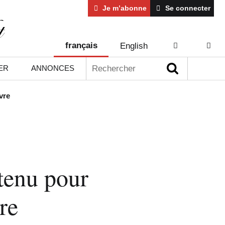
Je m’abonne
Se connecter
français
English
AIDE
CONT
Rechercher :
ER
ANNONCES
vre
etenu pour
re