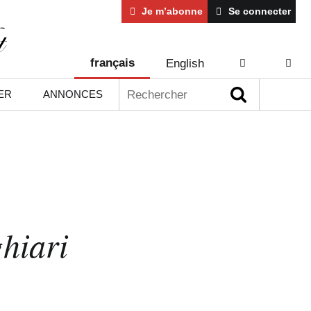
Je m’abonne
Se connecter
français
English
AIDE
CONT
Rechercher :
ER
ANNONCES
ghiari