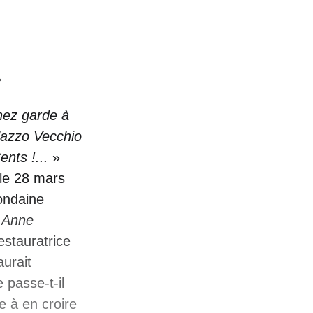
»
nez garde à
lazzo Vecchio
nts !...
»
le 28 mars
mondaine
 Anne
estauratrice
aurait
 passe-t-il
e à en croire