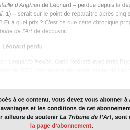
taille d’Anghiari
de Léonard – perdue depuis la de
ill
. 1) – serait sur le point de reparaître après cinq 
 ? Et à quel prix ? C’est ce que cette chronique pr
ibune de l’Art
de découvrir.
u Léonard perdu
son
Leonardo inedito
, Carlo Pedretti avait émis l’h
hiari
de 1503 (fruit avorté des expériences de Léon
austique) n’avait pu complètement disparaître sous
nt sur l’exemple de la
Trinité
de Masaccio, perdu et
imaginait en 1968 que Vasari, «
qui ne détruisait ja
accès à ce contenu, vous devez vous abonner à
 préserver coûte que coûte la
Bataille d’Anghiari
, d
 avantages et les conditions de cet abonnemen
nd il rénovait le Palazzo Vecchio. On ne trouve p
r ailleurs de soutenir
La Tribune de l’Art
, sont 
e Léonard dans ses
Ragionamenti di Palazzo Vecch
la page d’abonnement
.