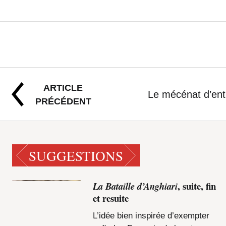
d’Anghiari
était 
enfilées sous un
ARTICLE
Le mécénat d’en
PRÉCÉDENT
SUGGESTIONS
, suite, fin
La Bataille d’Anghiari
et resuite
L’idée bien inspirée d’exempter