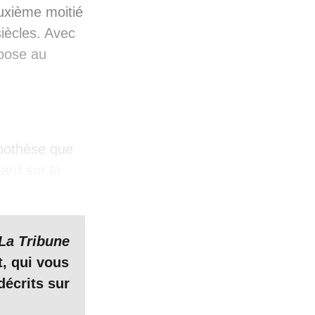
uxième moitié
siècles. Avec
opose au
ypothèse que
ard sur la
 le pinceau de
 retrouvé en
mais rien
»,
La Tribune
éjà très
t, qui vous
ourtant
décrits sur
io
,