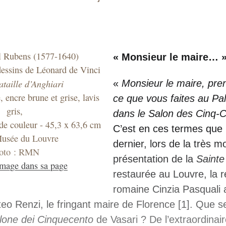
ul Rubens (1577-1640)
« Monsieur le maire… 
dessins de Léonard de Vinci
ataille d’Anghiari
«
Monsieur le maire, pre
, encre brune et grise, lavis
ce que vous faites au Pa
gris,
dans le Salon des Cinq-Ce
 de couleur - 45,3 x 63,6 cm
C’est en ces termes que 
Musée du Louvre
dernier, lors de la très 
oto : RMN
présentation de la
Sainte
image dans sa page
restaurée au Louvre, la r
romaine Cinzia Pasquali 
eo Renzi, le fringant maire de Florence
[
1
]
. Que se
lone dei Cinquecento
de Vasari ? De l’extraordinair