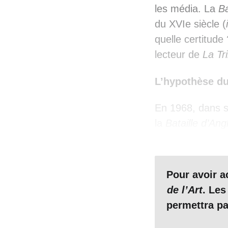
les média. La
Ba
du XVIe siècle (
quelle certitude
lecteur de
La Tr
L’hypothèse d
En 1968, dans 
la
Bataille d’Ang
peinture à l’enc
Vasari. Se basa
1860, Pedretti 
Pour avoir 
avait cherché à
de l’Art
. Les
compromise, qua
permettra pa
aucune trace d