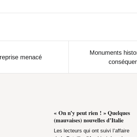
enfin retrouvée. Comment ? Grâce à des sondes o
e fresque de Vasari, la
Bataille de Scannagallo
, (
ill
Monuments histor
treprise menacé
conséquen
« On n’y peut rien ! » Quelques
(mauvaises) nouvelles d’Italie
Les lecteurs qui ont suivi l’affaire