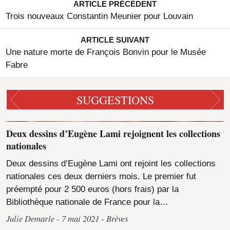
Photo : Drouot Estimations
ARTICLE PRÉCÉDENT
Voir l´image dans sa page
Trois nouveaux Constantin Meunier pour Louvain
Quelque temps plus tard, l’apparition d’une nouvelle
ARTICLE SUIVANT
assiette (
ill.
2) du service particulier de l’Empereur créait
Une nature morte de François Bonvin pour le Musée
à nouveau la surprise, d’autant que son thème en faisait
Fabre
un pendant presque idéal : à l’enlèvement des chevaux
de la basilique Saint-Marc à Venise succédait une visite
SUGGESTIONS
au Louvre garni de prises de guerre, peinte à Sèvres par
le peintre Jean-Claude Rumeau ! Préemptée chez
Drouot Estimations le vendredi 4 novembre, celle-ci…
Deux dessins d’Eugène Lami rejoignent les collections
nationales
Deux dessins d’Eugène Lami ont rejoint les collections
nationales ces deux derniers mois. Le premier fut
préempté pour 2 500 euros (hors frais) par la
Bibliothèque nationale de France pour la…
Julie Demarle
7 mai 2021
Brèves