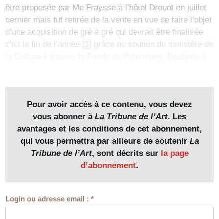
être proposée par Me Fraysse à l’hôtel Drouot en juillet
dernier mais fut retirée de la vente en vue de faire l’objet
d’une acquisition de gré à gré qui devrait être finalisée
d’ici la fin de l’année
[
1
]
grâce au soutien du ministère de
la Culture à travers le Fonds du Patrimoine. Destinée à
rejoindre les vitrines du Musée Napoléon Ier, elle montre
une scène emblématique du pillage artistique opéré par
les armées révolutionnaires : l’enlèvement des célèbres
Pour avoir accès à ce contenu, vous devez
chevaux de la basilique Saint-Marc de Venise, eux-
vous abonner à
La Tribune de l’Art
. Les
même saisis par les armés vénitiennes durant le sac de
avantages et les conditions de cet abonnement,
Constantinople en 1204. Ces quatre grands bronzes
qui vous permettra par ailleurs de soutenir
La
antiques ornèrent ensuite la façade de l’église
Tribune de l’Art
, sont décrits sur
la page
vénitienne, comme on le voit dans l’épisode peint à
d’abonnement
.
Sèvres par le peintre Jean-François Robert d’après une
gravure publiée en 1806 dans les
Tableaux historiques
des campagnes d’Italie depuis l’an IV jusqu’à la bataille
Login ou adresse email :
*
de Marengo
. Passés d’une capitale impériale à une
autre, les chevaux de Saint-Marc gagnèrent ensuite le